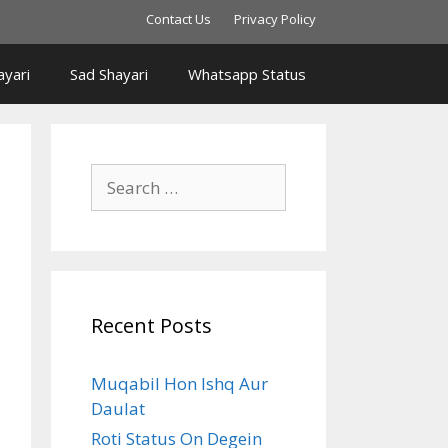
Contact Us
Privacy Policy
yari
Sad Shayari
Whatsapp Status
Search
for:
Recent Posts
Muqabil Hon Ishq Aur
Daulat
Roti Status On Degein