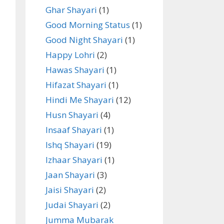
Ghar Shayari
(1)
Good Morning Status
(1)
Good Night Shayari
(1)
Happy Lohri
(2)
Hawas Shayari
(1)
Hifazat Shayari
(1)
Hindi Me Shayari
(12)
Husn Shayari
(4)
Insaaf Shayari
(1)
Ishq Shayari
(19)
Izhaar Shayari
(1)
Jaan Shayari
(3)
Jaisi Shayari
(2)
Judai Shayari
(2)
Jumma Mubarak