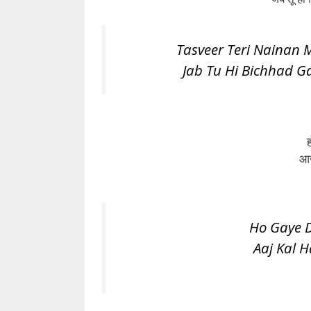
Tasveer Teri Nainan 
Jab Tu Hi Bichhad G
ह
आज
Ho Gaye D
Aaj Kal 