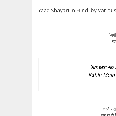
Yaad Shayari in Hindi by Variou
‘अमी
कह
‘Ameer’ Ab
Kahin Main
तस्वीर ते
जब तू ही ब