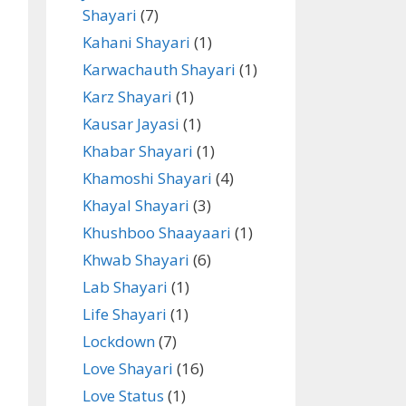
Shayari
(7)
Kahani Shayari
(1)
Karwachauth Shayari
(1)
Karz Shayari
(1)
Kausar Jayasi
(1)
Khabar Shayari
(1)
Khamoshi Shayari
(4)
Khayal Shayari
(3)
Khushboo Shaayaari
(1)
Khwab Shayari
(6)
Lab Shayari
(1)
Life Shayari
(1)
Lockdown
(7)
Love Shayari
(16)
Love Status
(1)