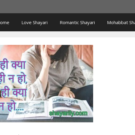
ome
Love Shayari
Romantic Shayari
Mohabbat Sha